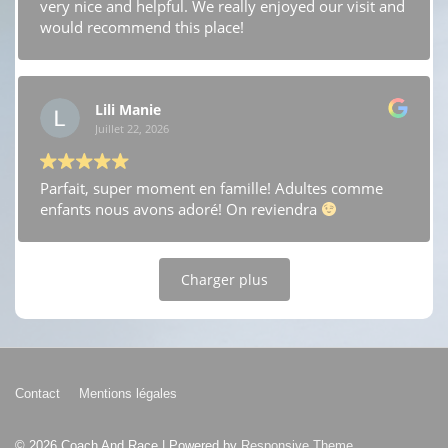
very nice and helpful. We really enjoyed our visit and
would recommend this place!
Lili Manie
Juillet 22, 2026
Parfait, super moment en famille! Adultes comme
enfants nous avons adoré! On reviendra
Charger plus
Menu
Contact
Mentions légales
du
© 2026
Coach And Race
| Powered by
Responsive Theme