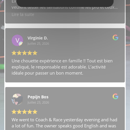
Expérience plus que recommandée pour ceux qui
veulent tester les sensations comme les pro et ceux
qui sont plus aguerris.
Lire la suite
Accueil extra ! Merci beaucoup ! Très agréable !
Ça vaut le déplacement !!!
Virginie D.
Juillet 25, 2026
Une chouette expérience en famille !! Tout est bien
expliqué, le responsable est adorable. L’activité
idéale pour passer un bon moment.
Pepijn Bos
Juillet 23, 2026
We went to Coach & Race yesterday evening and had
a lot of fun. The owner speaks good English and was