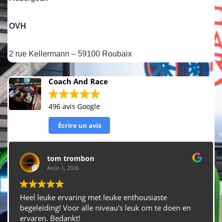
OVH
2 rue Kellermann – 59100 Roubaix
Coach And Race
496 avis Google
Écrire un avis
tom trombon
Août 1, 2026
Heel leuke ervaring met leuke enthousiaste
begeleiding! Voor alle niveau's leuk om te doen en
ervaren. Bedankt!