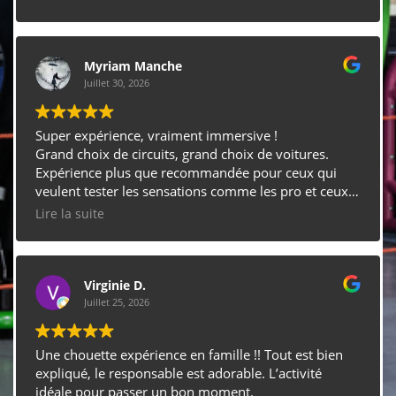
Myriam Manche
Juillet 30, 2026
Super expérience, vraiment immersive !
Grand choix de circuits, grand choix de voitures.
Expérience plus que recommandée pour ceux qui
veulent tester les sensations comme les pro et ceux
qui sont plus aguerris.
Lire la suite
Accueil extra ! Merci beaucoup ! Très agréable !
Ça vaut le déplacement !!!
Virginie D.
Juillet 25, 2026
Une chouette expérience en famille !! Tout est bien
expliqué, le responsable est adorable. L’activité
idéale pour passer un bon moment.